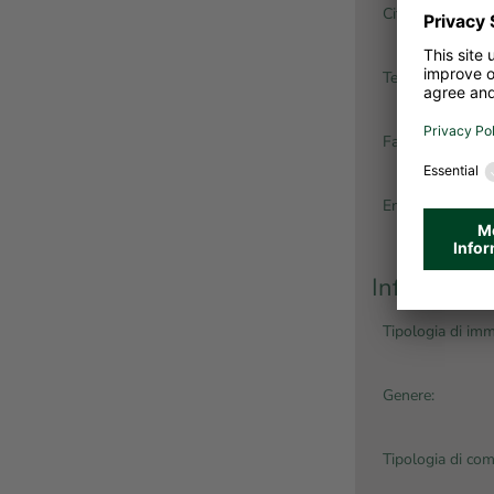
Città:
Telefono *:
Fax:
Email *:
Informazion
Tipologia di imm
Genere:
Tipologia di com