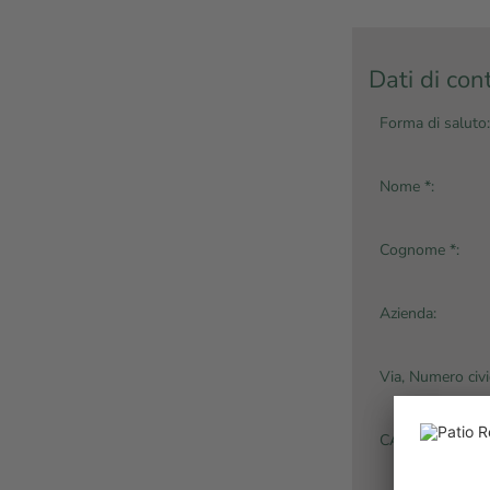
Dati di con
Forma di saluto:
Nome *:
Cognome *:
Azienda:
Via, Numero civi
CAP: