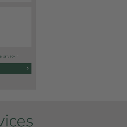
a privacy.
*
vices