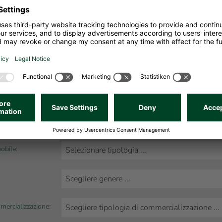
i in merito all'immobile
obile:
mercializzazione: