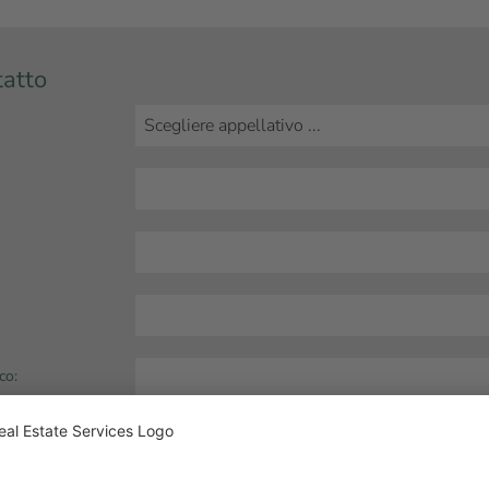
tatto
co: