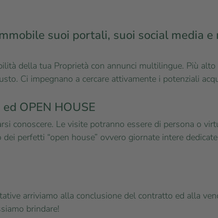
mmobile suoi portali, suoi social media e r
ilità della tua Proprietà con annunci multilingue. Più alto 
iusto. Ci impegnano a cercare attivamente i potenziali acquir
ita ed OPEN HOUSE
arsi conoscere. Le visite potranno essere di persona o vir
 dei perfetti “open house” ovvero giornate intere dedicat
attative arriviamo alla conclusione del contratto ed alla ve
ossiamo brindare!