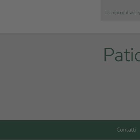
I campi contrasseg
Pati
Contatti