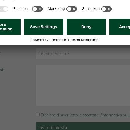
 (utenze escluse):
:
ni:
Dichiaro di aver letto e accettato l'informativa sull