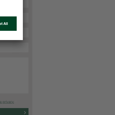
a privacy.
*