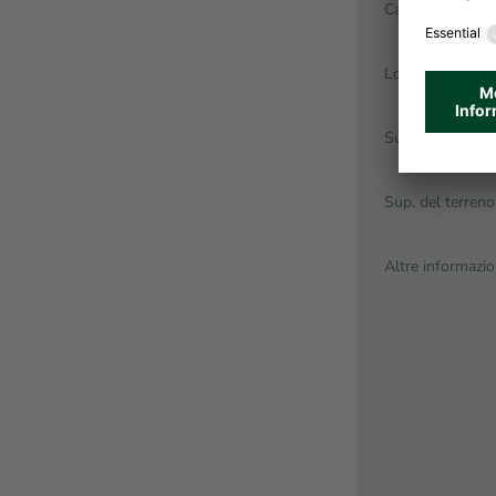
Canone d’affitto
Locali:
Sup. abitabile:
Sup. del terreno
Altre informazio