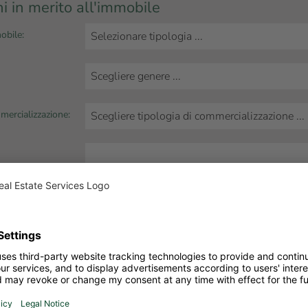
i in merito all'immobile
obile:
mercializzazione:
bile: