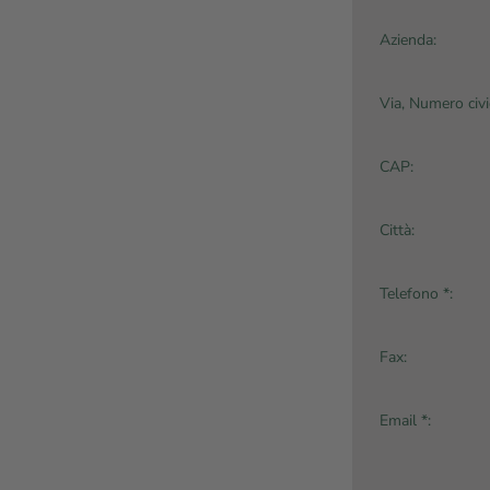
Azienda:
Via, Numero civi
CAP:
Città:
Telefono *:
Fax:
Email *: