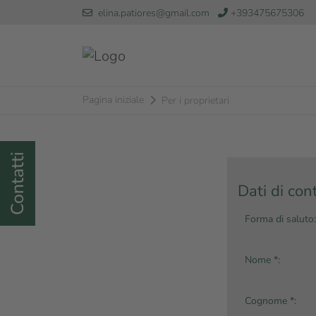
elina.patiores@gmail.com
+393475675306
Pagina iniziale
Per i proprietari
Contatti
Dati di con
Forma di saluto:
Nome *:
Cognome *: