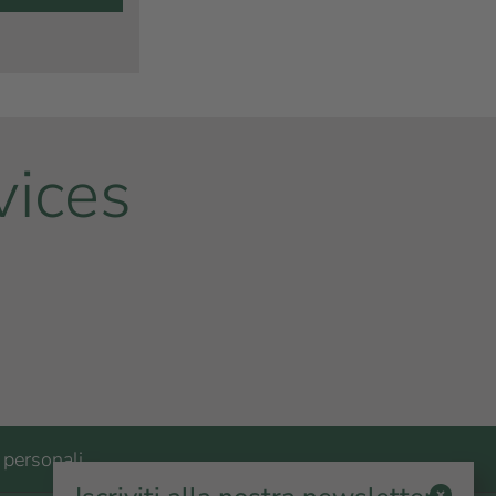
vices
 personali