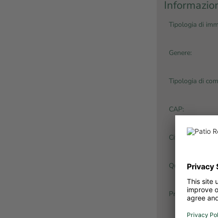
Informazion
Tipologia di imm
Genere:
Tipologia di com
CAP:
Città:
Quartiere:
Prezzo dell'immo