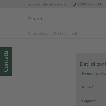
elina.patiores@gmail.com
+393475675306
Pagina iniziale
Per i proprietari
Contatti
Dati di con
Forma di saluto:
Nome *:
Cognome *: