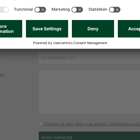
 (utenze escluse):
:
ni:
Dichiaro di aver letto e accettato l'informativa sull