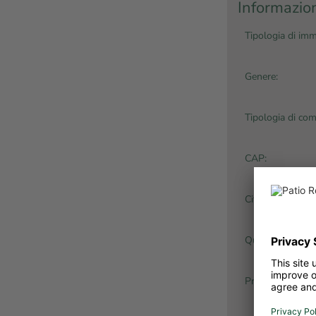
Informazion
Tipologia di imm
Genere:
Tipologia di com
CAP:
Città:
Quartiere:
Prezzo dell'immo