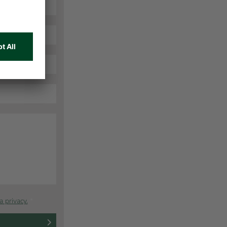
a privacy.
*