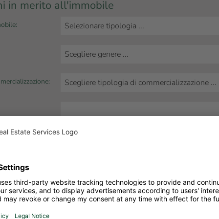
i in merito all'immobile
obile:
mercializzazione:
bile: