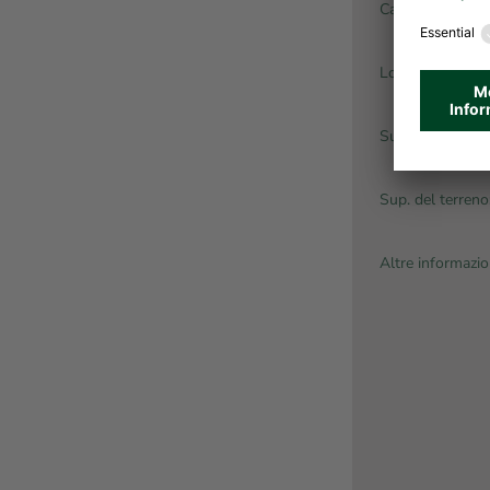
Canone d’affitto
Locali:
Sup. abitabile:
Sup. del terreno
Altre informazio