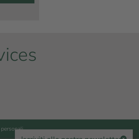
vices
 personali