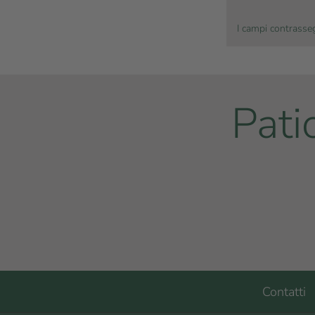
I campi contrasseg
Pati
Contatti