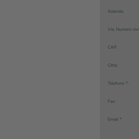
Azienda:
Via, Numero civi
CAP:
Città:
Telefono *:
Fax:
Email *: