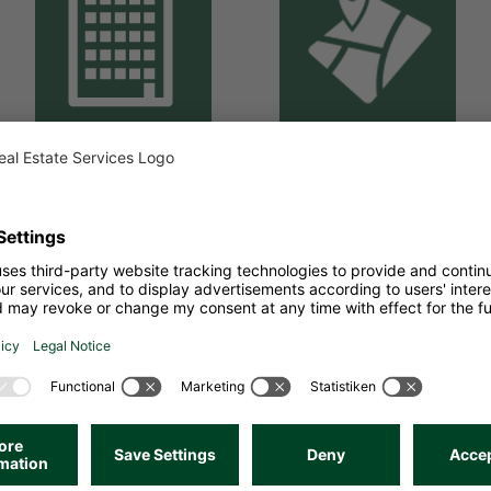
o Real Estate Ser
Call us. We look forward to a personal conversation.