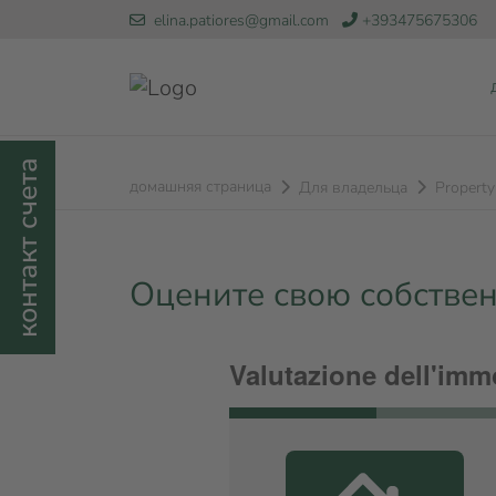
elina.patiores@gmail.com
+393475675306
контакт счета
домашняя страница
Для владельца
Property
Оцените свою собстве