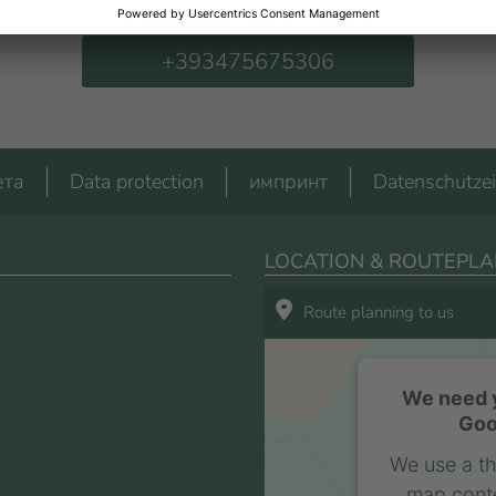
+393475675306
ета
Data protection
импринт
Datenschutzei
LOCATION & ROUTEPLA
Route planning to us
We need y
Goo
We use a th
map conte