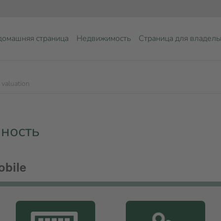
домашняя страница
Недвижимость
Страница для владель
 valuation
нность