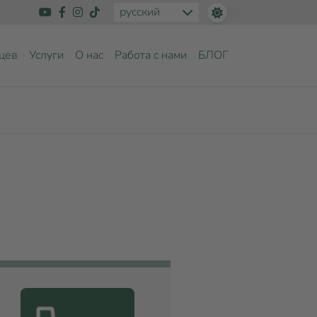
русский
цев
Услуги
О нас
Работа с нами
БЛОГ