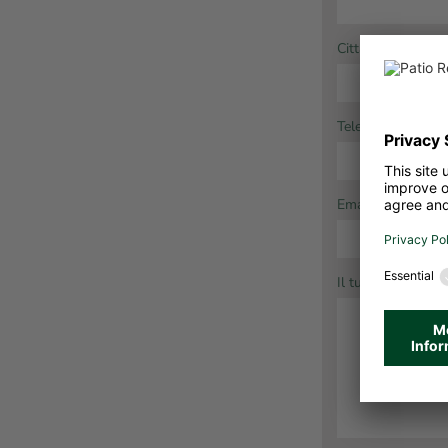
Città:
Telefono *:
Email *:
Il tuo messaggio *