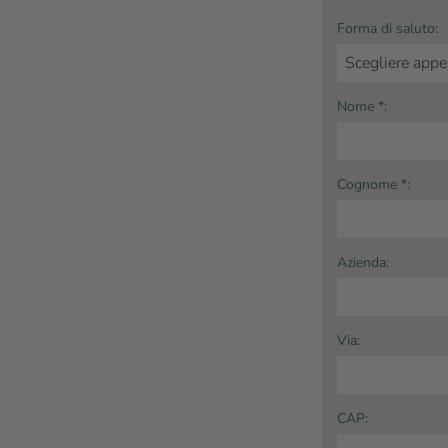
Forma di saluto:
Nome *:
Cognome *:
Azienda:
Via:
CAP: