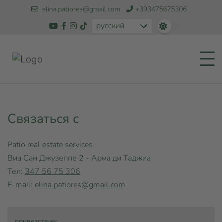
elina.patiores@gmail.com
+393475675306
русский
Связаться с
Patio real estate services
Виа Сан Джузеппе 2 - Арма ди Таджиа
Тел:
347 56 75 306
E-mail:
elina.patiores@gmail.com
приветствие: