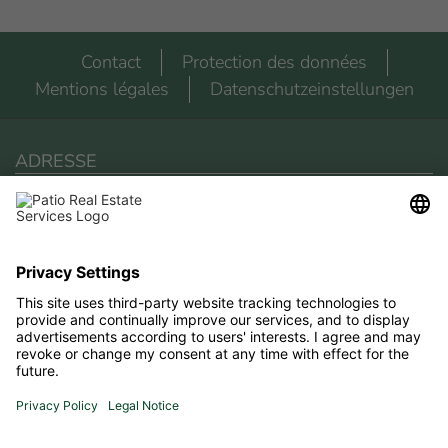
Contact
Protection des données
Mentions légales
Datenschutzeinstellungen
ADRESSE
Patio Real Estate Services
Via San Giuseppe 2
18018 Arma Di Taggia
Téléphone
+393475675306
E-mail
elina.patiores@gmail.com
SITUATION ET PLANIFICATION D'ITINÉRAIRE
Planification d'itinéraire nous